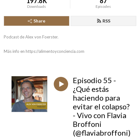
197.8K
87
Downloads
Episodes
Share
RSS
Podcast de Alex von Foerster.
Más info en https://alimentoyconciencia.com
Episodio 55 -
¿Qué estás
haciendo para
evitar el colapso?
- Vivo con Flavia
Broffoni
(@flaviabroffoni)